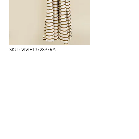
SKU : VIVIE1372897RA
KIMONO ÉTNICO DE
RAYAS 120CM.
Prix
44,90 €
Quantité
*
Ajouter au panier