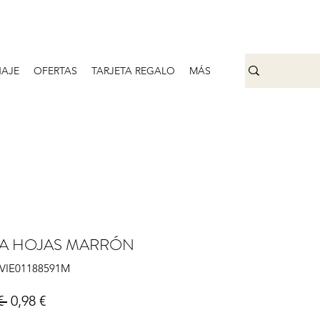
AJE
OFERTAS
TARJETA REGALO
MÁS
A HOJAS MARRÓN
IVIE01188591M
Precio
Precio de oferta
€ 
0,98 €