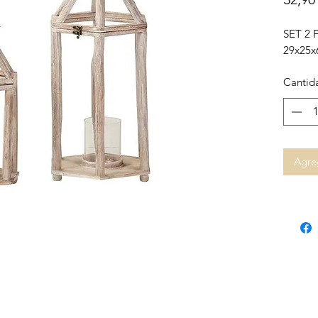
SET 2
29x25x
Cantid
Agreg