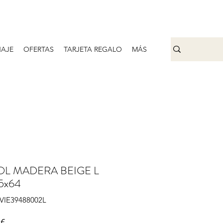
AJE
OFERTAS
TARJETA REGALO
MÁS
OL MADERA BEIGE L
5x64
IVIE39488002L
Precio
 €