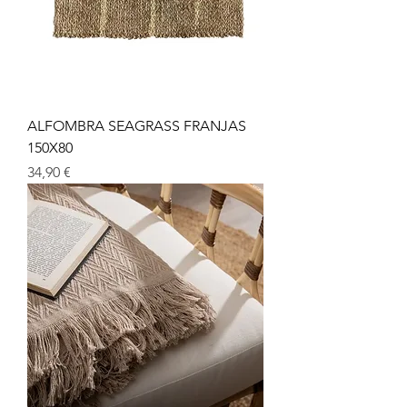
ALFOMBRA SEAGRASS FRANJAS
150X80
Precio
34,90 €