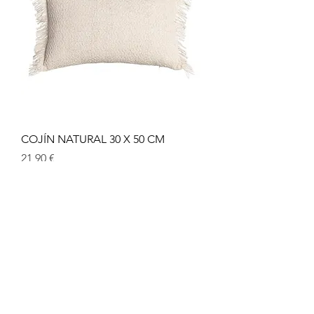
COJÍN NATURAL 30 X 50 CM
Precio
21,90 €