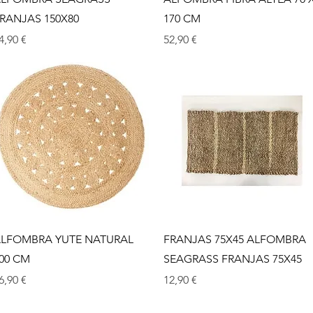
RANJAS 150X80
170 CM
recio
Precio
4,90 €
52,90 €
Vista rápida
Vista rápida
LFOMBRA YUTE NATURAL
FRANJAS 75X45 ALFOMBRA
00 CM
SEAGRASS FRANJAS 75X45
recio
Precio
6,90 €
12,90 €