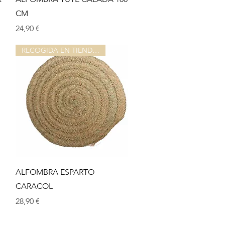
CM
Precio
24,90 €
RECOGIDA EN TIENDA O ALMACEN
Vista rápida
ALFOMBRA ESPARTO
CARACOL
Precio
28,90 €