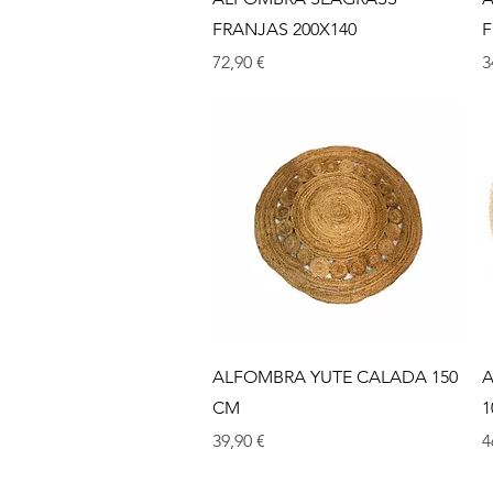
FRANJAS 200X140
F
Precio
P
72,90 €
3
Vista rápida
ALFOMBRA YUTE CALADA 150
A
CM
1
Precio
P
39,90 €
4