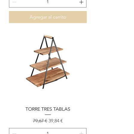
Agregar al carrito
TORRE TRES TABLAS
Precio
Precio de oferta
79,67 €
39,84 €