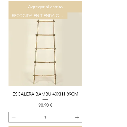
Agregar al carrito
RECOGIDA EN TIENDA O ALMACEN
ESCALERA BAMBÚ 40XH1,89CM
Precio
98,90 €