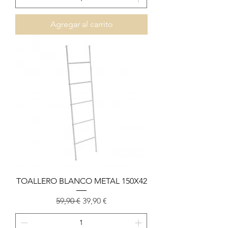
Agregar al carrito
TOALLERO BLANCO METAL 150X42
Precio
Precio de oferta
59,90 €
39,90 €