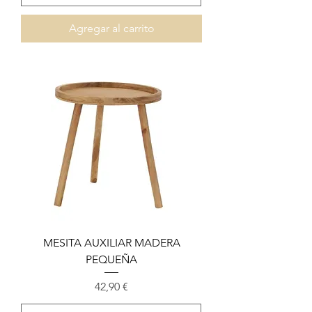
Agregar al carrito
MESITA AUXILIAR MADERA
PEQUEÑA
Precio
42,90 €