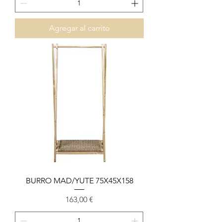
Agregar al carrito
BURRO MAD/YUTE 75X45X158
Precio
163,00 €