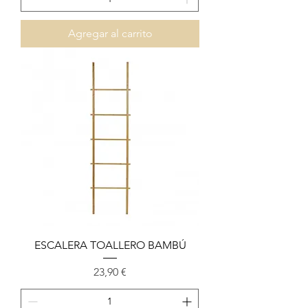
Agregar al carrito
ESCALERA TOALLERO BAMBÚ
Precio
23,90 €