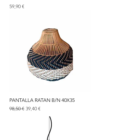
Precio
59,90 €
PANTALLA RATAN B/N 40X35
Precio
Precio de oferta
98,50 €
39,40 €