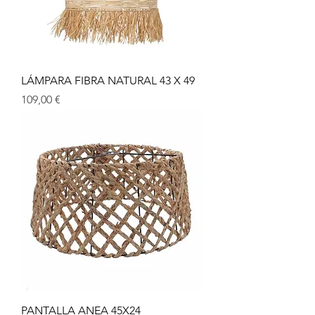
LÁMPARA FIBRA NATURAL 43 X 49
Precio
109,00 €
PANTALLA ANEA 45X24