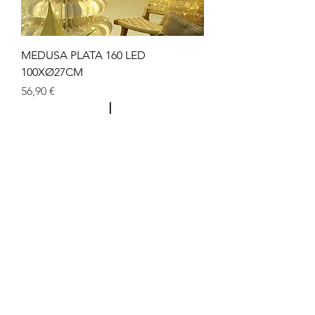
MEDUSA PLATA 160 LED
100XØ27CM
Precio
56,90 €
LÁMPARA 860032 NEGR/DORADO