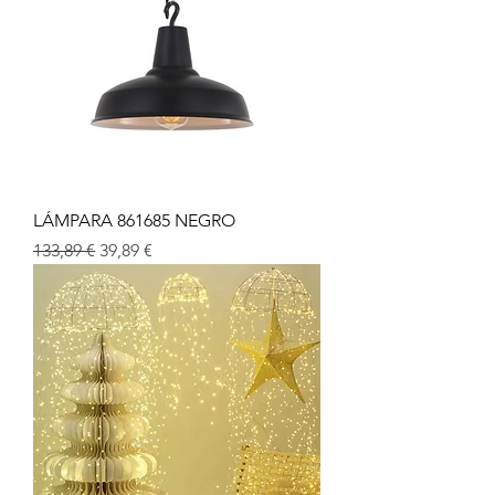
LÁMPARA 861685 NEGRO
Precio
Precio de oferta
133,89 €
39,89 €