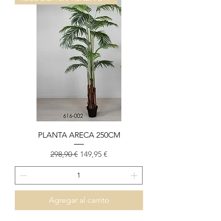
PLANTA ARECA 250CM
Precio
Precio de oferta
298,90 €
149,95 €
Agregar al carrito