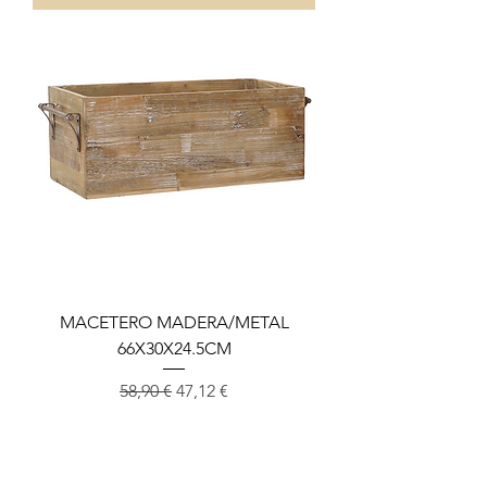
MACETERO MADERA/METAL
66X30X24.5CM
Precio
Precio de oferta
58,90 €
47,12 €