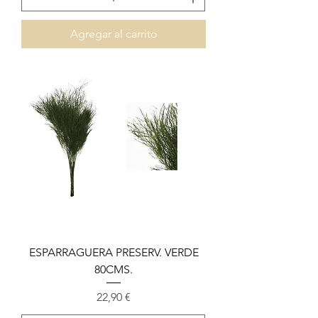
Agregar al carrito
ESPARRAGUERA PRESERV. VERDE
80CMS.
Precio
22,90 €