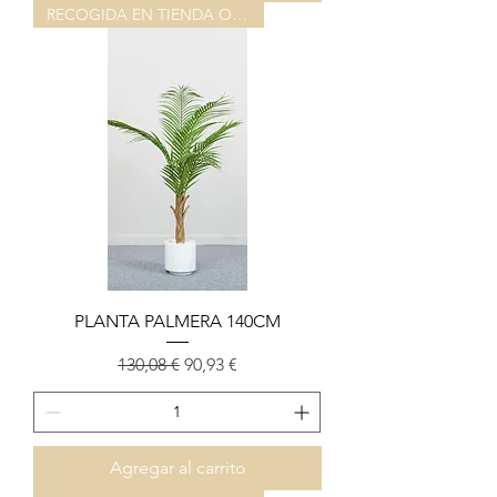
RECOGIDA EN TIENDA O ALMACEN
PLANTA PALMERA 140CM
Precio
Precio de oferta
130,08 €
90,93 €
Agregar al carrito