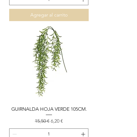
Agregar al carrito
GUIRNALDA HOJA VERDE 105CM.
Precio
Precio de oferta
15,50 €
6,20 €