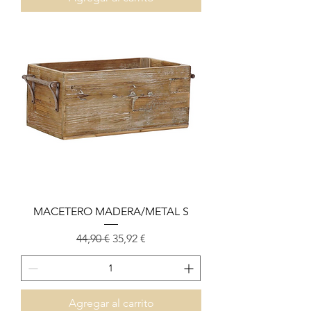
MACETERO MADERA/METAL S
Precio
Precio de oferta
44,90 €
35,92 €
Agregar al carrito