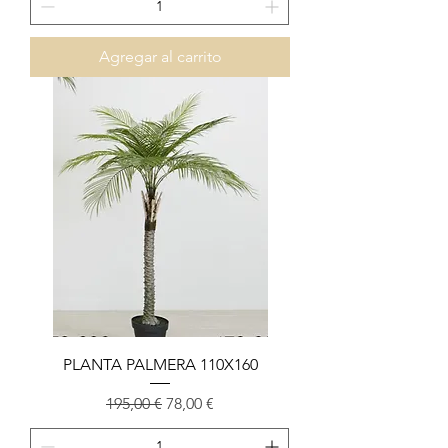
Agregar al carrito
PLANTA PALMERA 110X160
Precio
Precio de oferta
195,00 €
78,00 €