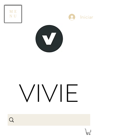
ME
Iniciar
NU
VIVIE