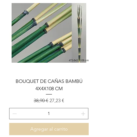
BOUQUET DE CAÑAS BAMBÚ
4X4X108 CM
Precio
Precio de oferta
38,90 €
27,23 €
Agregar al carrito