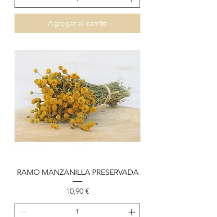
Agregar al carrito
RAMO MANZANILLA PRESERVADA
Precio
10,90 €