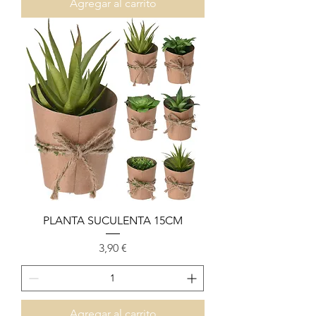
Agregar al carrito
PLANTA SUCULENTA 15CM
Precio
3,90 €
Agregar al carrito