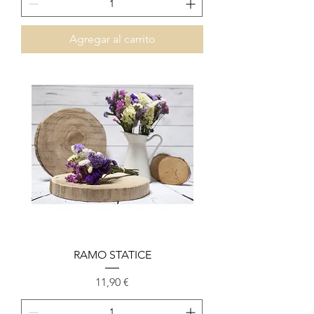
Agregar al carrito
RAMO STATICE
Precio
11,90 €