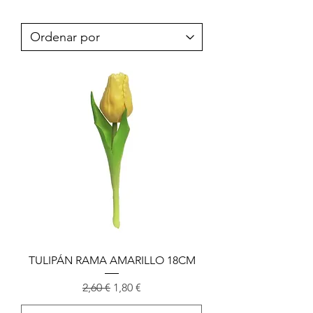
TULIPÁN RAMA AMARILLO 18CM
Precio
Precio de oferta
2,60 €
1,80 €