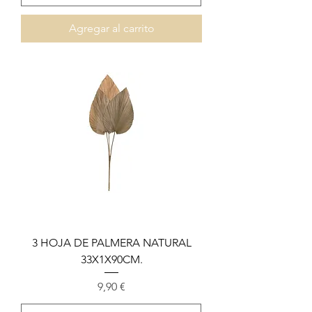
Agregar al carrito
3 HOJA DE PALMERA NATURAL
33X1X90CM.
Precio
9,90 €