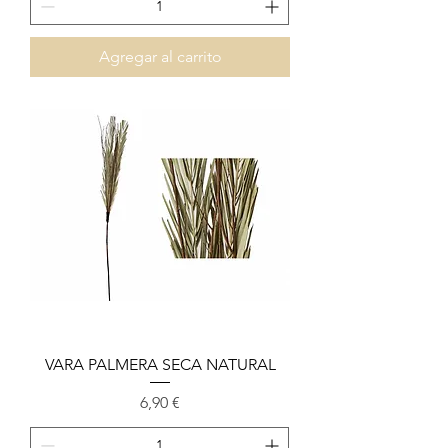
Agregar al carrito
VARA PALMERA SECA NATURAL
Precio
6,90 €