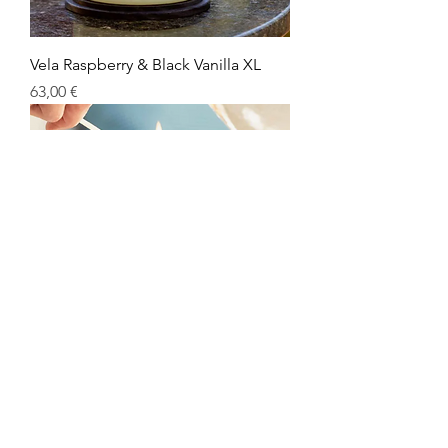
Vela Raspberry & Black Vanilla XL
Precio
63,00 €
Vela Mediterranean Blue XL
Precio
63,00 €