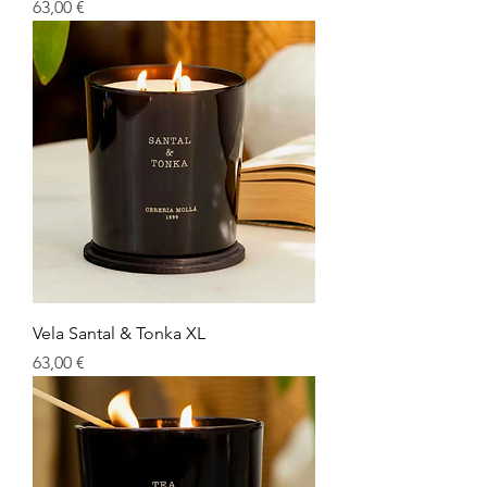
Precio
63,00 €
Vela Santal & Tonka XL
Precio
63,00 €