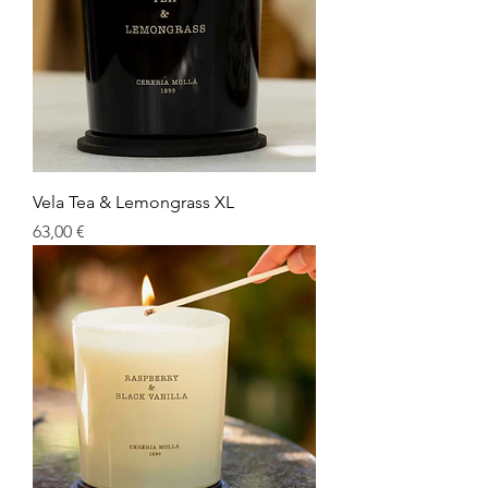
Vela Tea & Lemongrass XL
Precio
63,00 €