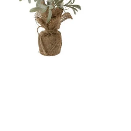
SKU: VIVIE31006530VN
ÁRBOL NEVADO
NAVIDEÑO 45 CM
Precio
12,90 €
Cantidad
*