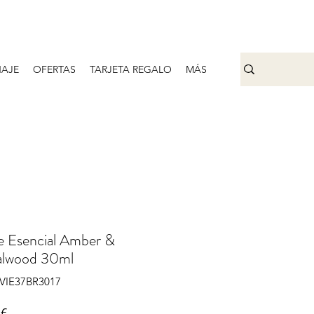
AJE
OFERTAS
TARJETA REGALO
MÁS
e Esencial Amber &
alwood 30ml
IVIE37BR3017
Precio
 €