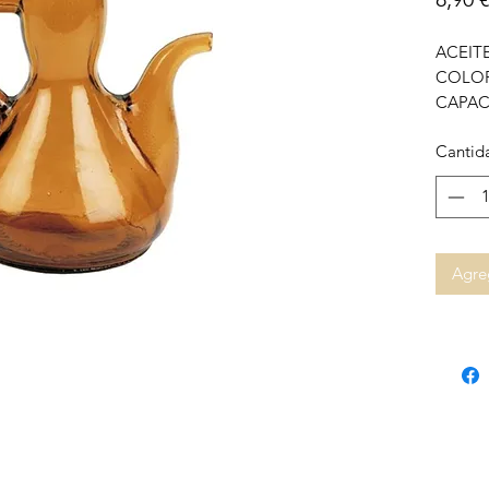
ACEIT
COLO
CAPAC
Cantid
Agreg