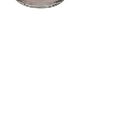
SKU: VIVIE05514TOGR
BOTELLA ROSA 1L
C/CORCHO
Precio
7,50 €
Cantidad
*
Agregar al carrito