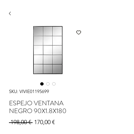
SKU: VIVIE01195699
ESPEJO VENTANA
NEGRO 90X1.8X180
Precio
Precio de oferta
 198,00 € 
170,00 €