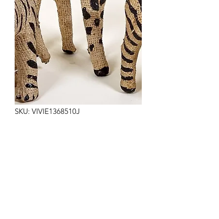
SKU: VIVIE1368510J
JIRAFA YUTE 15/25CM
Precio
17,50 €
Cantidad
*