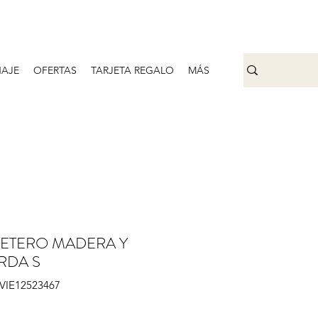
AJE
OFERTAS
TARJETA REGALO
MÁS
ETERO MADERA Y
RDA S
IVIE12523467
Precio