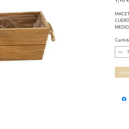
MACET
CUER
MEDID
Cantid
Agreg