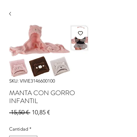
SKU: VIVIE3146600100
MANTA CON GORRO
INFANTIL
Precio
Precio de oferta
 15,50 € 
10,85 €
Cantidad
*