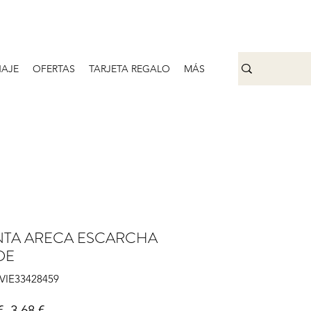
AJE
OFERTAS
TARJETA REGALO
MÁS
NTA ARECA ESCARCHA
DE
IVIE33428459
Precio
Precio de oferta
€ 
3,68 €