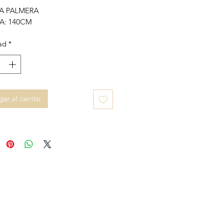
A PALMERA
A: 140CM
ad
*
ar al carrito