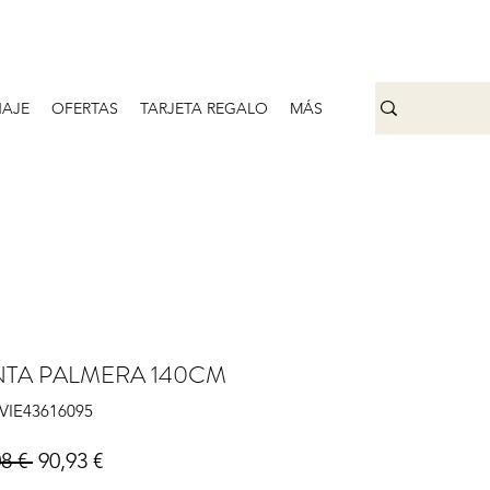
AJE
OFERTAS
TARJETA REGALO
MÁS
NTA PALMERA 140CM
IVIE43616095
Precio
Precio de oferta
8 € 
90,93 €