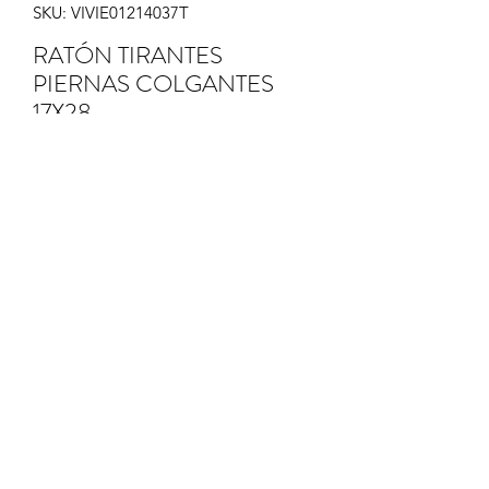
SKU: VIVIE01214037T
RATÓN TIRANTES
PIERNAS COLGANTES
17X28
Precio
15,50 €
Cantidad
*
Agregar al carrito
RATÓN TIRANTES PIERNAS
COLGANTES 17X28 CM.