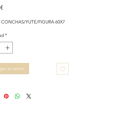
Precio
 €
A CONCHAS/YUTE/FIGURA 60X7
ad
*
ar al carrito