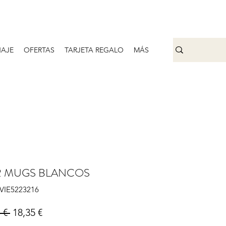
AJE
OFERTAS
TARJETA REGALO
MÁS
 2 MUGS BLANCOS
IVIE5223216
Precio
Precio de oferta
 € 
18,35 €