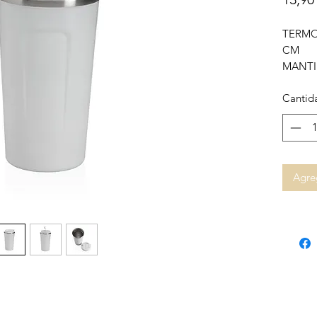
TERMO
CM
MANTI
Cantid
Agreg