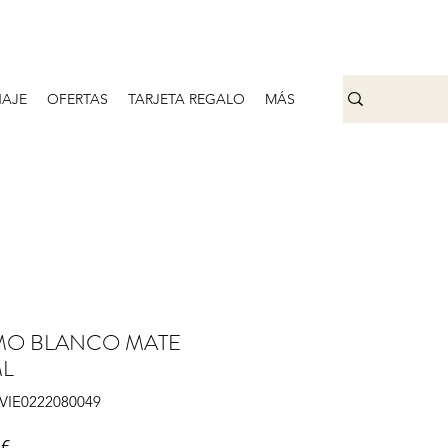
AJE
OFERTAS
TARJETA REGALO
MÁS
MO BLANCO MATE
ML
IVIE0222080049
Precio
 €