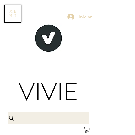
ME
Iniciar
NU
VIVIE