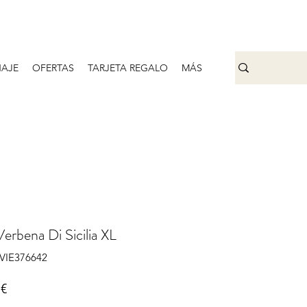
AJE
OFERTAS
TARJETA REGALO
MÁS
Verbena Di Sicilia XL
IVIE376642
Precio
 €