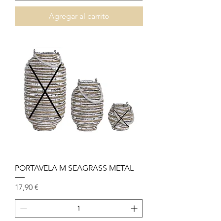
Agregar al carrito
PORTAVELA M SEAGRASS METAL
Precio
17,90 €