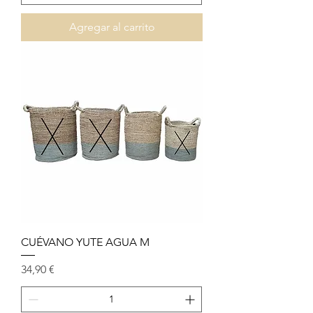
Agregar al carrito
CUÉVANO YUTE AGUA M
Precio
34,90 €