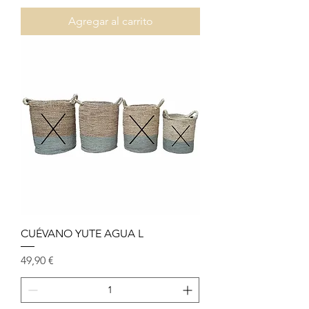
Agregar al carrito
CUÉVANO YUTE AGUA L
Precio
49,90 €