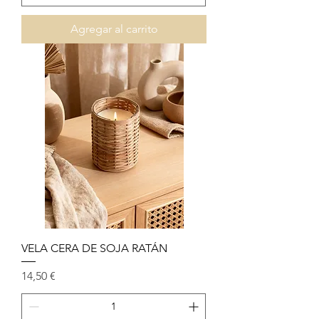
Agregar al carrito
VELA CERA DE SOJA RATÁN
Precio
14,50 €