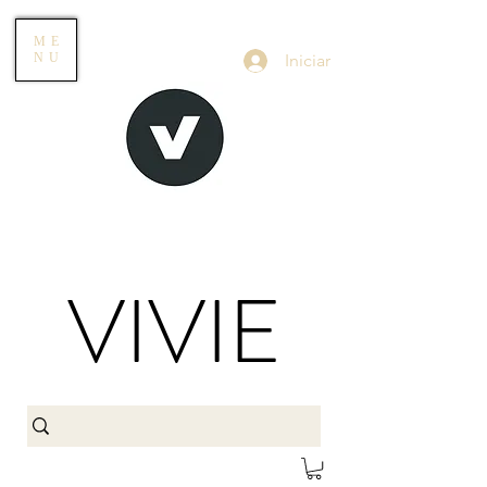
ME
Iniciar
NU
VIVIE