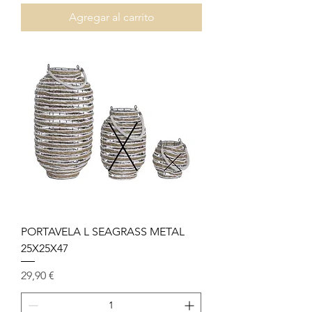
Agregar al carrito
PORTAVELA L SEAGRASS METAL
25X25X47
Precio
29,90 €