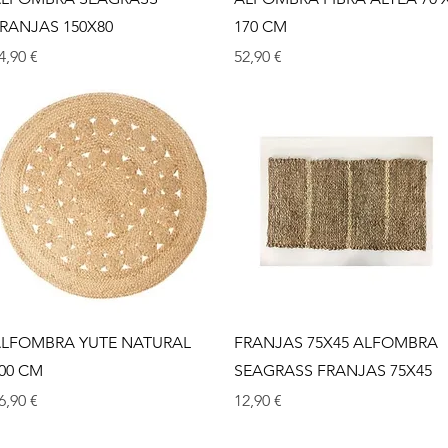
RANJAS 150X80
170 CM
rix
Prix
4,90 €
52,90 €
Aperçu rapide
Aperçu rapide
LFOMBRA YUTE NATURAL
FRANJAS 75X45 ALFOMBRA
00 CM
SEAGRASS FRANJAS 75X45
rix
Prix
6,90 €
12,90 €