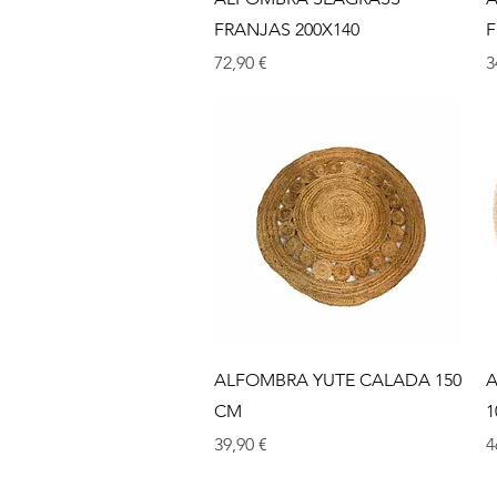
FRANJAS 200X140
F
Prix
P
72,90 €
3
Aperçu rapide
ALFOMBRA YUTE CALADA 150
A
CM
1
Prix
P
39,90 €
4