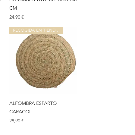
CM
Prix
24,90 €
RECOGIDA EN TIENDA O ALMACEN
Aperçu rapide
ALFOMBRA ESPARTO
CARACOL
Prix
28,90 €