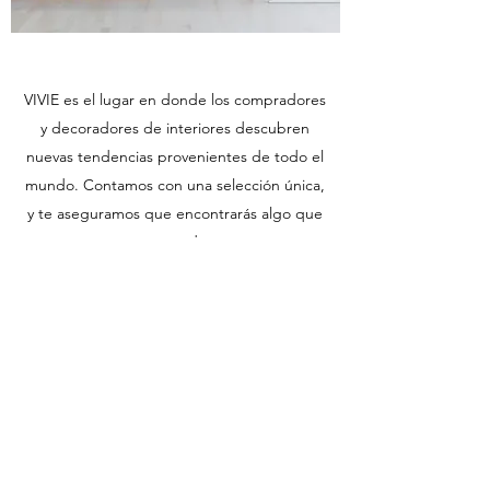
VIVIE es el lugar en donde los compradores
y decoradores de interiores descubren
nuevas tendencias provenientes de todo el
mundo. Contamos con una selección única,
y te aseguramos que encontrarás algo que
te agrade.
Creemos que tu hogar debe reflejar tu
propia personalidad y tu estilo particular.
Cada esquina de tu casa debe ser atractiva
y original, tal y como tu. VIVIE es un espacio
dedicado para que los clientes descubran
sus propios atributos creativos. Navega por
nuestra amplia selección de productos o