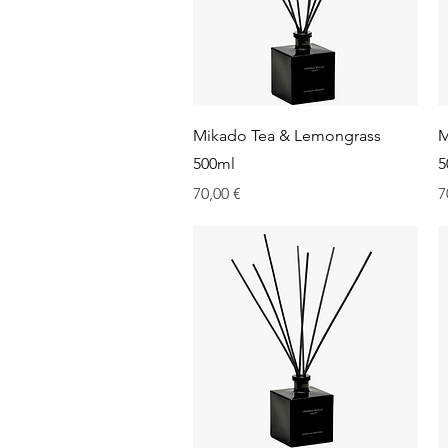
Aperçu rapide
Mikado Tea & Lemongrass
M
500ml
5
Prix
P
70,00 €
7