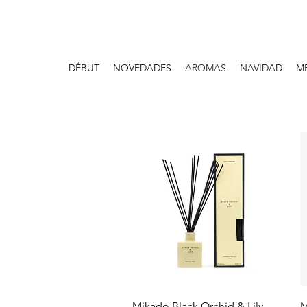
DÉBUT
NOVEDADES
AROMAS
NAVIDAD
M
Aperçu rapide
Mikado Black Orchid & Lily
M