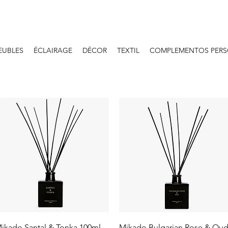
EUBLES
ÉCLAIRAGE
DÉCOR
TEXTIL
COMPLEMENTOS PERS
Aperçu rapide
Aperçu rapide
ikado Santal & Tonka 100ml
Mikado Bulgarian Rose & Ou