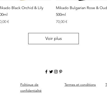
Aperçu rapide
Aperçu rapide
ikado Black Orchid & Lily
Mikado Bulgarian Rose & Ou
00ml
500ml
rix
Prix
0,00 €
70,00 €
Voir plus
Politique de
Termes et conditions
T
confidentialité