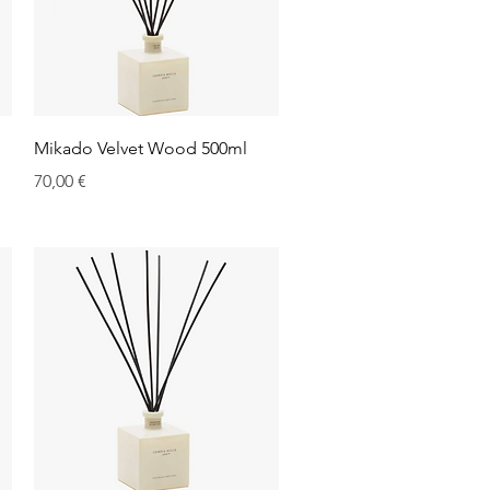
Aperçu rapide
d
Mikado Velvet Wood 500ml
Prix
70,00 €