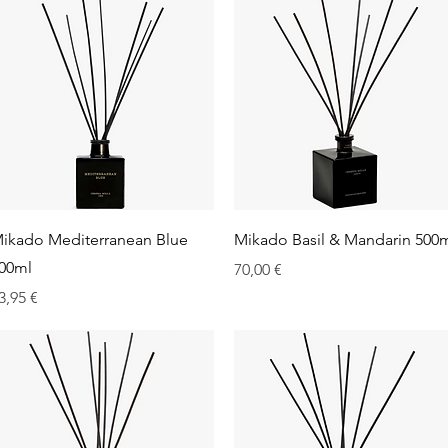
Aperçu rapide
Aperçu rapide
ikado Mediterranean Blue
Mikado Basil & Mandarin 500
00ml
Prix
70,00 €
rix
3,95 €