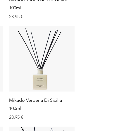
100ml
Prix
23,95 €
Aperçu rapide
Mikado Verbena Di Sicilia
100ml
Prix
23,95 €