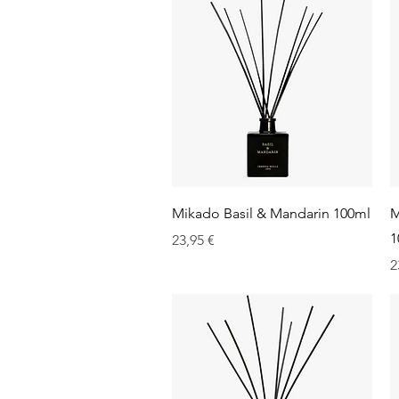
Aperçu rapide
Mikado Basil & Mandarin 100ml
M
1
Prix
23,95 €
P
2