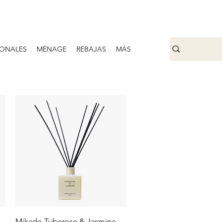
ONALES
MÉNAGE
REBAJAS
MÁS
Aperçu rapide
d
Mikado Tuberose & Jasmine