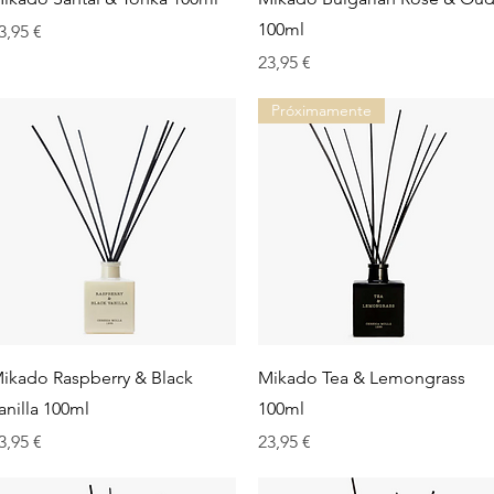
100ml
rix
3,95 €
Prix
23,95 €
Próximamente
Aperçu rapide
Aperçu rapide
ikado Raspberry & Black
Mikado Tea & Lemongrass
anilla 100ml
100ml
rix
Prix
3,95 €
23,95 €