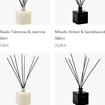
Aperçu rapide
Aperçu rapide
ikado Tuberose & Jasmine
Mikado Amber & Sandalwoo
00ml
500ml.
rix
Prix
0,00 €
70,00 €