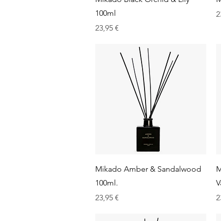
100ml
P
2
Prix
23,95 €
Aperçu rapide
Mikado Amber & Sandalwood
M
100ml.
V
Prix
P
23,95 €
2