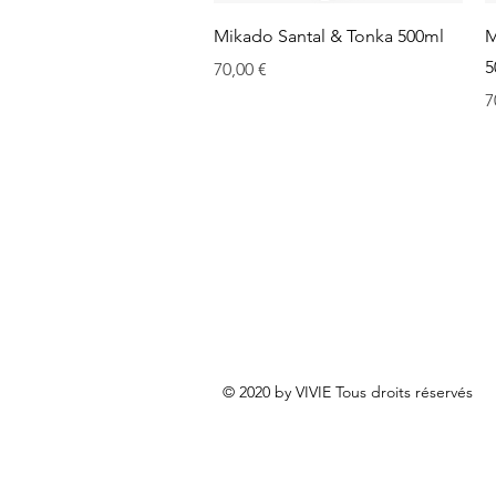
Aperçu rapide
Mikado Santal & Tonka 500ml
M
5
Prix
70,00 €
P
7
© 2020 by VIVIE Tous droits réservés