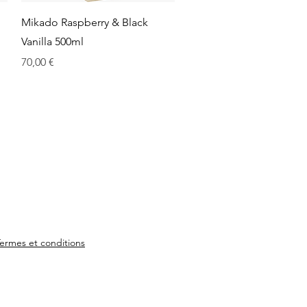
Aperçu rapide
d
Mikado Raspberry & Black
Vanilla 500ml
Prix
70,00 €
ermes et conditions