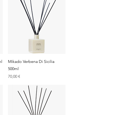
Aperçu rapide
ml
Mikado Verbena Di Sicilia
500ml
Prix
70,00 €