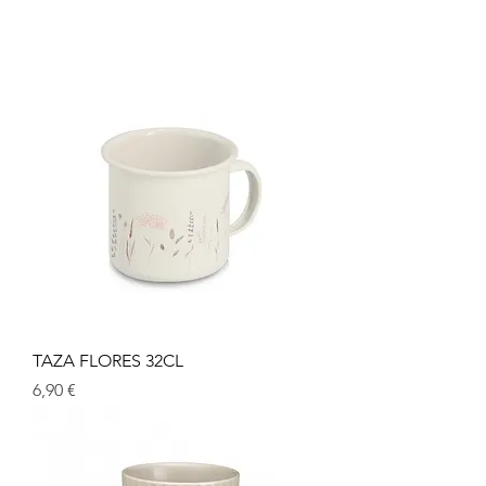
TAZA FLORES 32CL
Prix
6,90 €