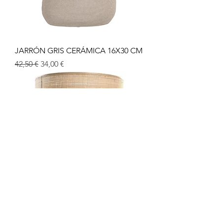
JARRÓN GRIS CERÁMICA 16X30 CM
Prix original
Prix promotionnel
42,50 €
34,00 €
LÁMPARA SOBREMESA BAMBÚ