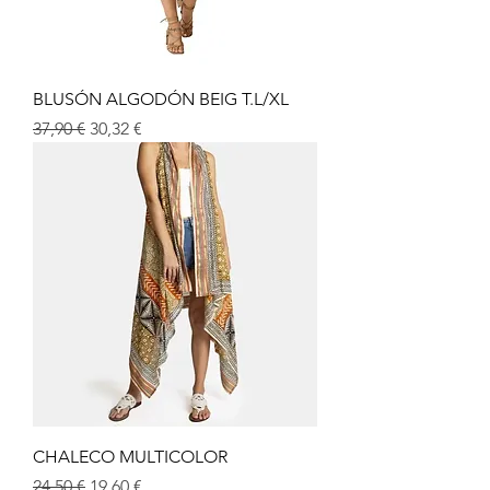
BLUSÓN ALGODÓN BEIG T.L/XL
Prix original
Prix promotionnel
37,90 €
30,32 €
CHALECO MULTICOLOR
Prix original
Prix promotionnel
24,50 €
19,60 €