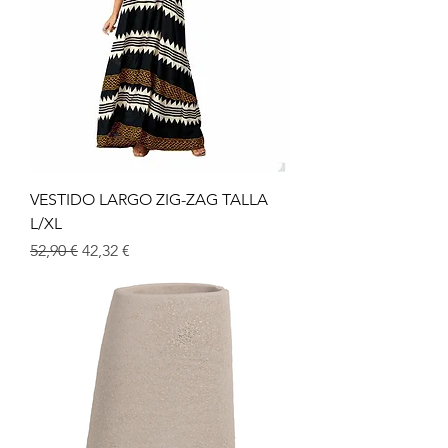
VESTIDO LARGO ZIG-ZAG TALLA
L/XL
Prix original
Prix promotionnel
52,90 €
42,32 €