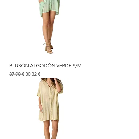
BLUSÓN ALGODÓN VERDE S/M
Prix original
Prix promotionnel
37,90 €
30,32 €