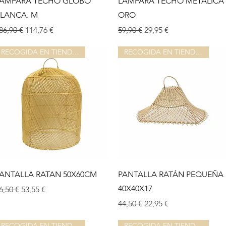
ÁMPARA TECHO GLOBO
LÁMPARA TECHO METÁLICA
LANCA. M
ORO
rix original
Prix promotionnel
Prix original
Prix promotionnel
86,90 €
114,76 €
59,90 €
29,95 €
RECOGIDA EN TIENDA O ALMACEN
RECOGIDA EN TIENDA O ALMACEN
Aperçu rapide
Aperçu rapide
ANTALLA RATAN 50X60CM
PANTALLA RATÁN PEQUEÑA
40X40X17
rix original
Prix promotionnel
6,50 €
53,55 €
Prix original
Prix promotionnel
44,50 €
22,95 €
RECOGIDA EN TIENDA O ALMACEN
RECOGIDA EN TIENDA O ALMACEN