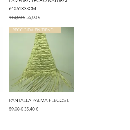
LÁMPARA TECHO NATURAL
64X61X33CM
Prix original
Prix promotionnel
110,00 €
55,00 €
RECOGIDA EN TIENDA O ALMACEN
Aperçu rapide
PANTALLA PALMA FLECOS L
Prix original
Prix promotionnel
59,00 €
35,40 €