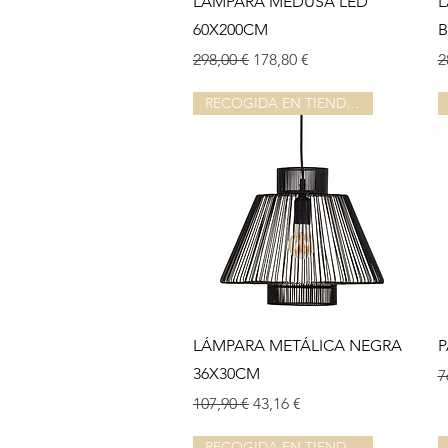
LAMPARA MEDUSA LED
L
60X200CM
B
Prix original
Prix promotionnel
P
298,00 €
178,80 €
2
RECOGIDA EN TIENDA O ALMACEN
Aperçu rapide
LÁMPARA METÁLICA NEGRA
P
36X30CM
P
7
Prix original
Prix promotionnel
107,90 €
43,16 €
RECOGIDA EN TIENDA O ALMACEN