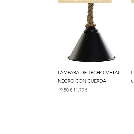
Aperçu rapide
LÁMPARA DE TECHO METAL
L
NEGRO CON CUERDA
P
9
Prix original
Prix promotionnel
19,50 €
11,70 €