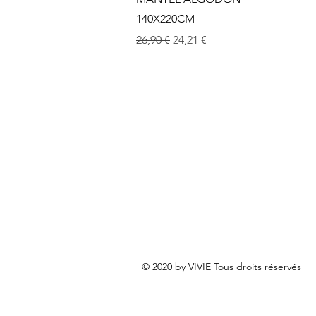
140X220CM
Prix original
Prix promotionnel
26,90 €
24,21 €
© 2020 by VIVIE Tous droits réservés