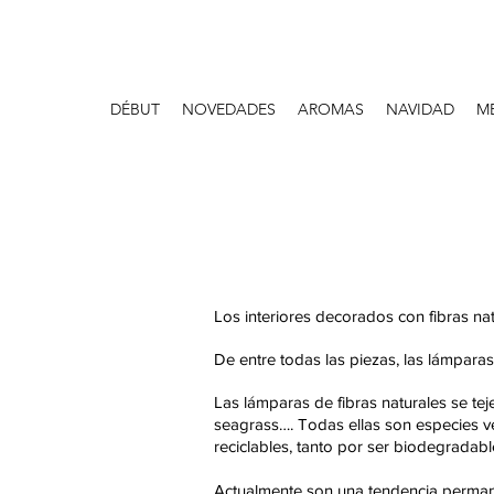
DÉBUT
NOVEDADES
AROMAS
NAVIDAD
M
Los interiores decorados con fibras na
De entre todas las piezas, las lámparas
Las lámparas de fibras naturales se teje
seagrass…. Todas ellas son especies ve
reciclables, tanto por ser biodegradab
Actualmente son una tendencia permanen