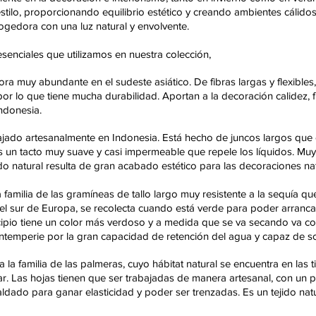
estilo, proporcionando equilibrio estético y creando ambientes cálidos
cogedora con una luz natural y envolvente.
senciales que utilizamos en nuestra colección,
 muy abundante en el sudeste asiático. De fibras largas y flexibles, e
por lo que tiene mucha durabilidad. Aportan a la decoración calidez, f
ndonesia.
bajado artesanalmente en Indonesia. Está hecho de juncos largos que 
es un tacto muy suave y casi impermeable que repele los líquidos. Muy
tado natural resulta de gran acabado estético para las decoraciones n
familia de las gramíneas de tallo largo muy resistente a la sequía q
el sur de Europa, se recolecta cuando está verde para poder arrancar 
incipio tiene un color más verdoso y a medida que se va secando va 
intemperie por la gran capacidad de retención del agua y capaz de so
la familia de las palmeras, cuyo hábitat natural se encuentra en las 
ar. Las hojas tienen que ser trabajadas de manera artesanal, con un
caldado para ganar elasticidad y poder ser trenzadas. Es un tejido nat