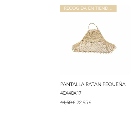
RECOGIDA EN TIENDA O ALMACEN
Aperçu rapide
PANTALLA RATÁN PEQUEÑA
40X40X17
Prix original
Prix promotionnel
44,50 €
22,95 €