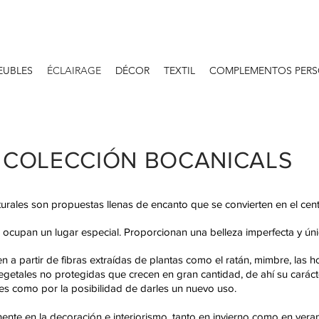
EUBLES
ÉCLAIRAGE
DÉCOR
TEXTIL
COMPLEMENTOS PERS
COLECCIÓN BOCANICALS
turales son propuestas llenas de encanto que se convierten en el cen
 ocupan un lugar especial. Proporcionan una belleza imperfecta y úni
n a partir de fibras extraídas de plantas como el ratán, mimbre, las h
getales no protegidas que crecen en gran cantidad, de ahí su caráct
les como por la posibilidad de darles un nuevo uso.
te en la decoración e interiorismo, tanto en invierno como en veran