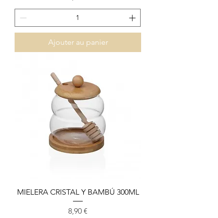
Ajouter au panier
MIELERA CRISTAL Y BAMBÚ 300ML
Prix
8,90 €