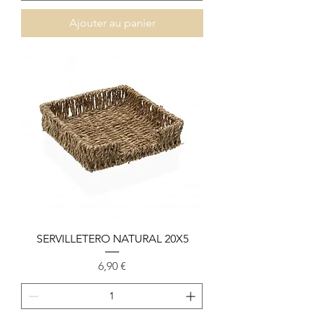
Ajouter au panier
SERVILLETERO NATURAL 20X5
Prix
6,90 €