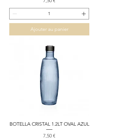
Prix
7,50 €
Ajouter au panier
BOTELLA CRISTAL 1.2LT OVAL AZUL
Prix
7,50 €