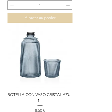
Ajouter au panier
BOTELLA CON VASO CRISTAL AZUL
1L.
Prix
8,50 €