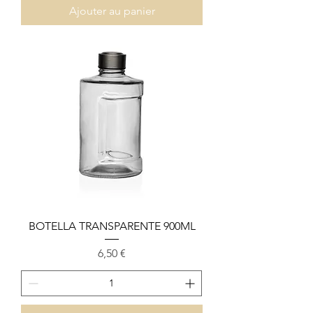
Ajouter au panier
BOTELLA TRANSPARENTE 900ML
Prix
6,50 €