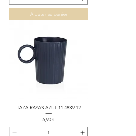
Ajouter au panier
TAZA RAYAS AZUL 11.48X9.12
Prix
6,90 €