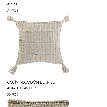
45CM.
Prix
21,90 €
COJÍN ALGODÓN BLANCO
45X45CM 450 GR
Prix
22,90 €