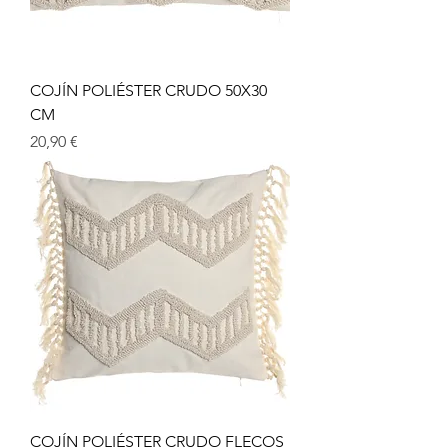
COJÍN POLIÉSTER CRUDO 50X30
CM
Prix
20,90 €
COJÍN POLIÉSTER CRUDO FLECOS