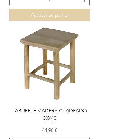
Ajouter au panier
TABURETE MADERA CUADRADO
30X40
Prix
44,90 €