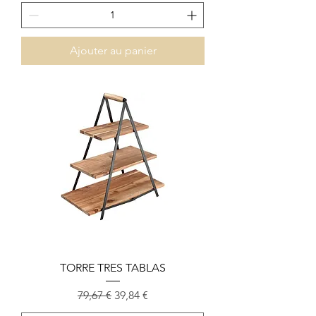
Ajouter au panier
TORRE TRES TABLAS
Prix original
Prix promotionnel
79,67 €
39,84 €