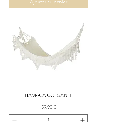
Ajouter au panier
HAMACA COLGANTE
Prix
59,90 €
Ajouter au panier