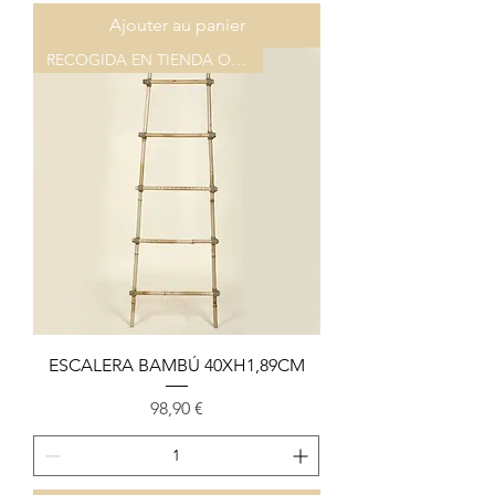
Ajouter au panier
RECOGIDA EN TIENDA O ALMACEN
ESCALERA BAMBÚ 40XH1,89CM
Prix
98,90 €