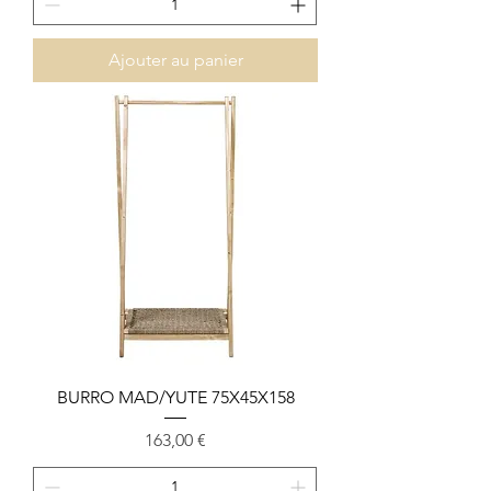
Ajouter au panier
BURRO MAD/YUTE 75X45X158
Prix
163,00 €