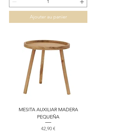
Ajouter au panier
MESITA AUXILIAR MADERA
PEQUEÑA
Prix
42,90 €