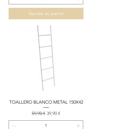
Ajouter au panier
TOALLERO BLANCO METAL 150X42
Prix original
Prix promotionnel
59,90 €
39,90 €