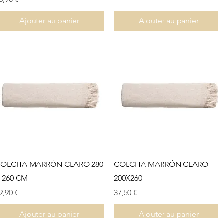
Ajouter au panier
Ajouter au panier
Aperçu rapide
Aperçu rapide
OLCHA MARRÓN CLARO 280
COLCHA MARRÓN CLARO
 260 CM
200X260
rix
Prix
9,90 €
37,50 €
Ajouter au panier
Ajouter au panier