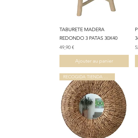
Aperçu rapide
TABURETE MADERA
P
REDONDO 3 PATAS 30X40
3
Prix
P
49,90 €
5
Ajouter au panier
RECOGIDA TIENDA O ALAMACÉN