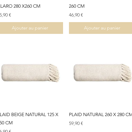
LARO 280 X260 CM
260 CM
rix
Prix
5,90 €
46,90 €
Ajouter au panier
Ajouter au panier
Aperçu rapide
Aperçu rapide
LAID BEIGE NATURAL 125 X
PLAID NATURAL 260 X 280 C
50 CM
Prix
59,90 €
rix
6,90 €