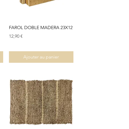
Aperçu rapide
FAROL DOBLE MADERA 23X12
Prix
12,90 €
Ajouter au panier