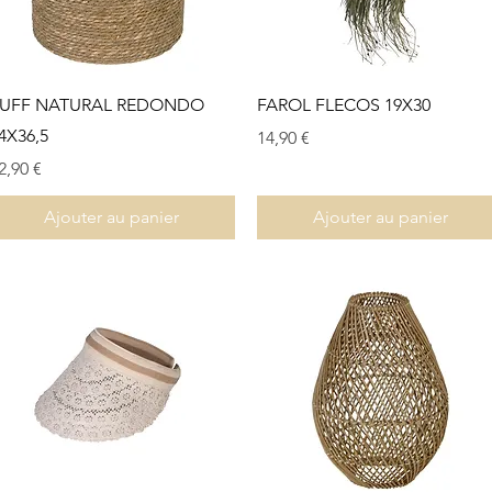
Aperçu rapide
Aperçu rapide
UFF NATURAL REDONDO
FAROL FLECOS 19X30
4X36,5
Prix
14,90 €
rix
2,90 €
Ajouter au panier
Ajouter au panier