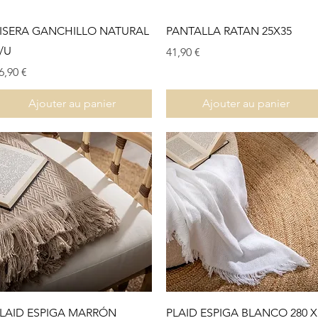
Aperçu rapide
Aperçu rapide
ISERA GANCHILLO NATURAL
PANTALLA RATAN 25X35
/U
Prix
41,90 €
rix
6,90 €
Ajouter au panier
Ajouter au panier
Aperçu rapide
Aperçu rapide
LAID ESPIGA MARRÓN
PLAID ESPIGA BLANCO 280 X