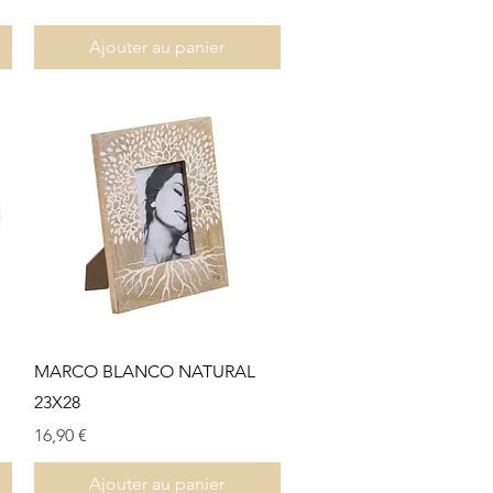
Ajouter au panier
Aperçu rapide
MARCO BLANCO NATURAL
23X28
Prix
16,90 €
Ajouter au panier