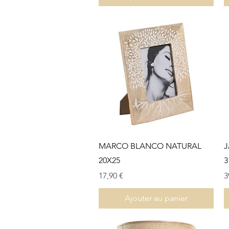
Aperçu rapide
MARCO BLANCO NATURAL
J
20X25
3
Prix
P
17,90 €
3
Ajouter au panier