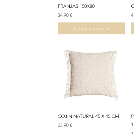
FRANJAS 150X80
C
Prix
P
34,90 €
4
Ajouter au panier
Aperçu rapide
COJÍN NATURAL 45 X 45 CM
P
1
Prix
23,90 €
P
1