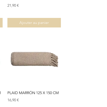
Prix
21,90 €
Ajouter au panier
Aperçu rapide
M
PLAID MARRÓN 125 X 150 CM
Prix
16,90 €