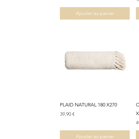
Ajouter au panier
Aperçu rapide
PLAID NATURAL 180 X270
C
X
Prix
39,90 €
P
4
Ajouter au panier