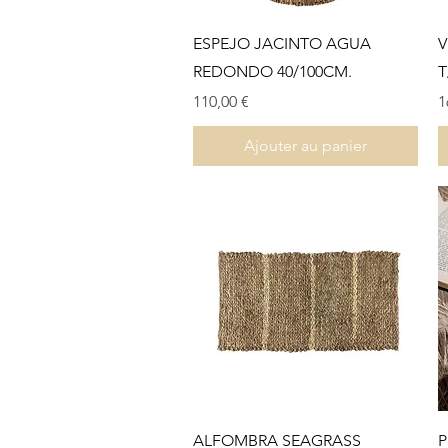
Aperçu rapide
ESPEJO JACINTO AGUA
V
REDONDO 40/100CM.
T
Prix
P
110,00 €
1
Ajouter au panier
Aperçu rapide
ALFOMBRA SEAGRASS
P