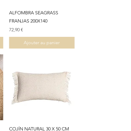
Aperçu rapide
ALFOMBRA SEAGRASS
FRANJAS 200X140
Prix
72,90 €
Ajouter au panier
Aperçu rapide
COJÍN NATURAL 30 X 50 CM