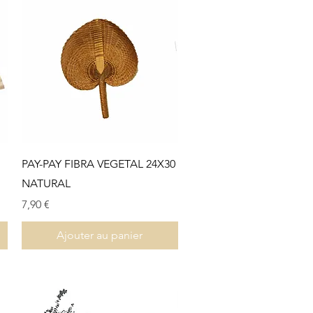
Aperçu rapide
PAY-PAY FIBRA VEGETAL 24X30
NATURAL
Prix
7,90 €
Ajouter au panier