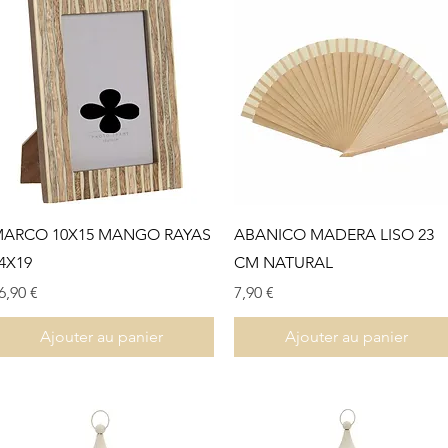
Aperçu rapide
Aperçu rapide
ARCO 10X15 MANGO RAYAS
ABANICO MADERA LISO 23
4X19
CM NATURAL
rix
Prix
6,90 €
7,90 €
Ajouter au panier
Ajouter au panier