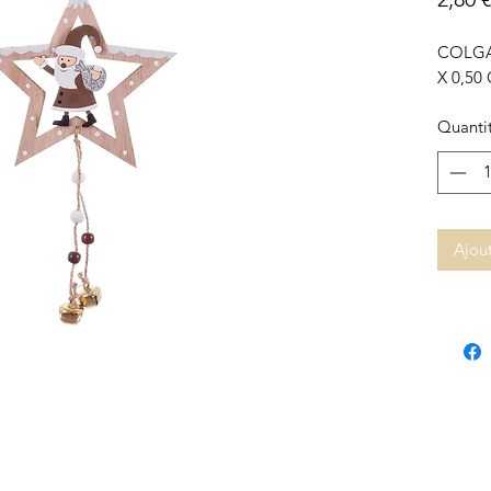
COLGA
X 0,50
Quanti
Ajout