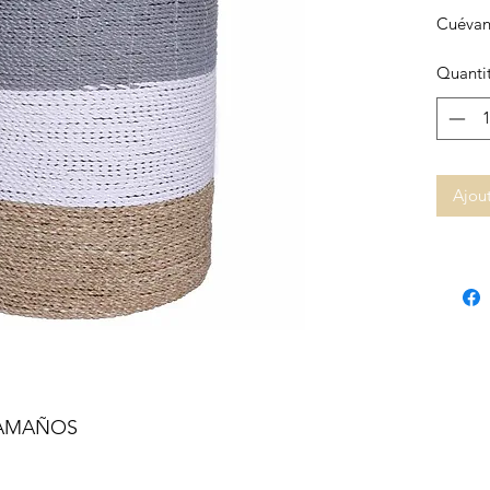
Cuévano
Quanti
Ajout
TAMAÑOS