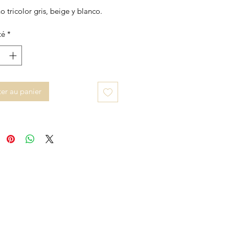
 tricolor gris, beige y blanco.
té
*
er au panier