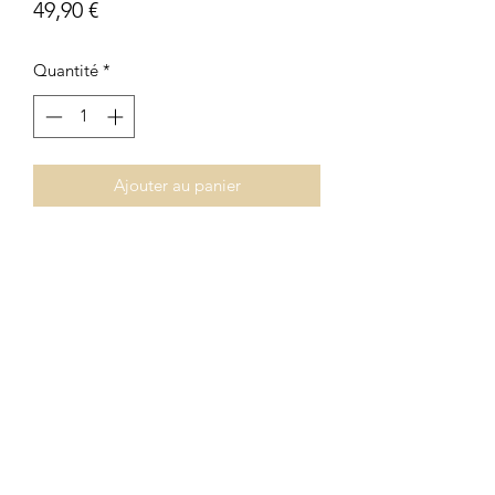
Prix
49,90 €
Quantité
*
Ajouter au panier
CUÉVANO DE YUTE EN
COLOR BLANCO
54X44
DISPONEMOS DE OTRO
TAMAÑO
CONSULTAR PREVIAMENTE