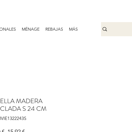
ONALES
MÉNAGE
REBAJAS
MÁS
RELLA MADERA
CLADA S 24 CM
VIVIE1322243S
Prix original
Prix promotionnel
 € 
15,92 €