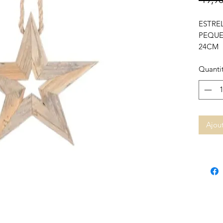
ESTRE
PEQU
24CM
Quanti
Ajout