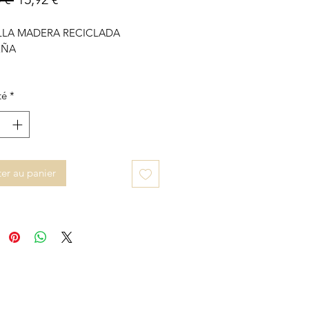
LLA MADERA RECICLADA
EÑA
té
*
er au panier