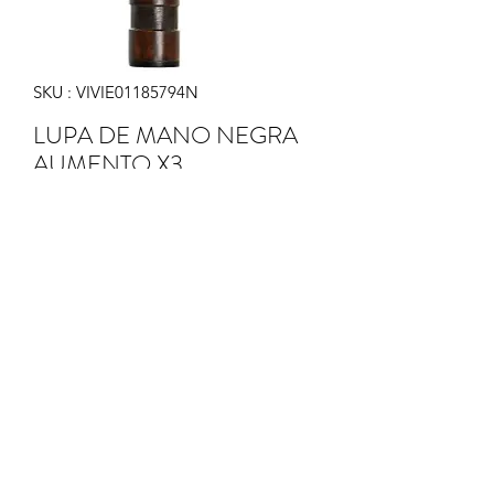
SKU : VIVIE01185794N
LUPA DE MANO NEGRA
AUMENTO X3
Prix
21,90 €
Quantité
*
Ajouter au panier
LUPA DE MANO CRISTAL AUMENTO
X3.
MEDIDAS:10X2,5X23CM.