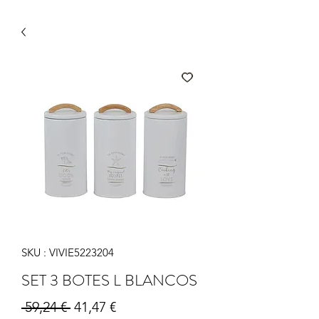
SKU : VIVIE5223204
SET 3 BOTES L BLANCOS
Prix original
Prix promotionnel
 59,24 € 
41,47 €