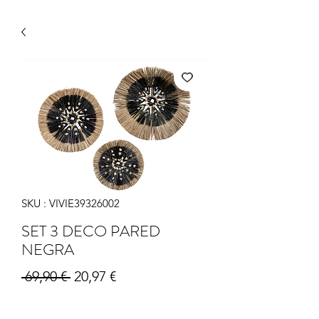
SKU : VIVIE39326002
SET 3 DECO PARED
NEGRA
Prix original
Prix promotionnel
 69,90 € 
20,97 €
Quantité
*