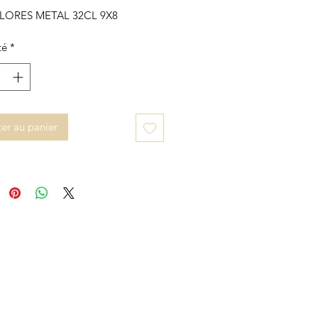
FLORES METAL 32CL 9X8
té
*
er au panier