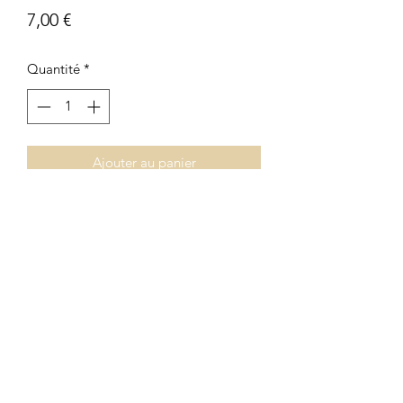
Prix
7,00 €
Quantité
*
Ajouter au panier
PACK DE 6 VASOS TRANSPARENTES
CON DIBUJO RELIEVE
29CL
8X8,5
DISPONEMOS DE OTRO
MODELO
DISPONEMOS DE OTRO